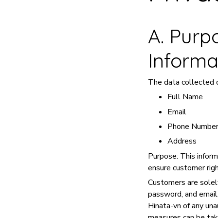
A. Purp
Informa
The data collected 
Full Name
Email
Phone Numbe
Address
Purpose: This inform
ensure customer righ
Customers are solely
password, and email,
Hinata-vn of any una
measures can be tak