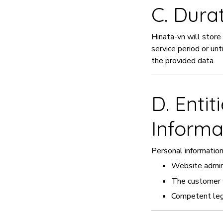
C. Dura
Hinata-vn will store
service period or un
the provided data.
D. Enti
Informa
Personal informatio
Website admin
The customer 
Competent lega