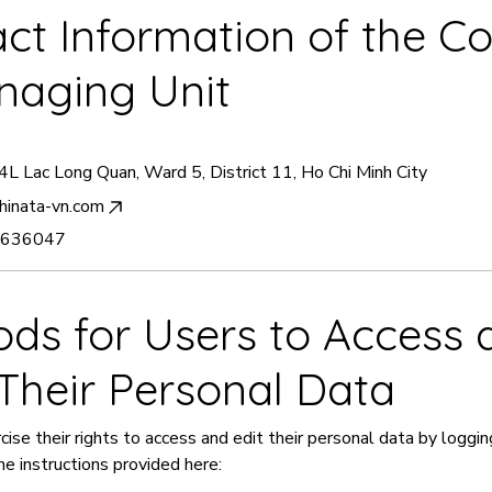
2 Items
act Information of the Co
3 Items
naging Unit
L Lac Long Quan, Ward 5, District 11, Ho Chi Minh City
hinata-vn.com
0 636047
ods for Users to Access 
Their Personal Data
se their rights to access and edit their personal data by logging
he instructions provided here: