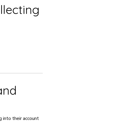
 → 10% OFF
llecting
 → 20% OFF
and
 into their account