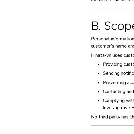
B. Scop
Personal information
customer’s name and 
Hinata-vn uses custo
Providing cust
Sending notifi
Preventing acc
Contacting and
Complying with
Investigative P
No third party has t