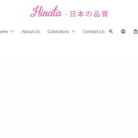
ome
About Us
Collections
Contact Us