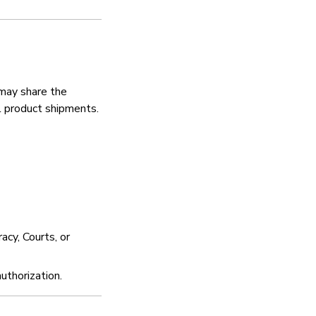
 may share the
ll product shipments.
cy, Courts, or
uthorization.