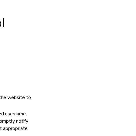
l
 the website to
red username,
romptly notify
at appropriate