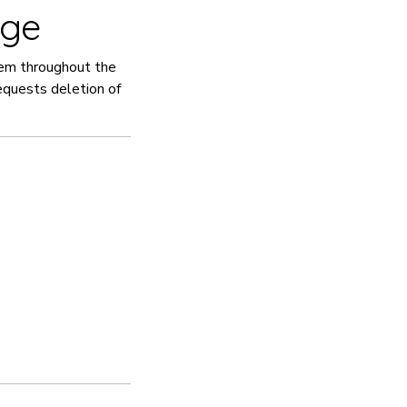
age
tem throughout the
requests deletion of
ME OFFER
 Save More