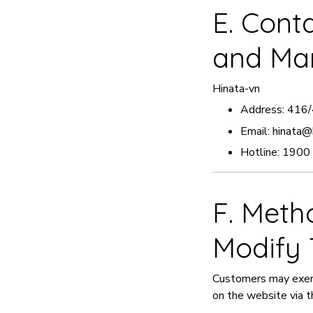
E. Cont
and Ma
Hinata-vn
Address: 416/4
Email:
hinata@
Hotline: 190
F. Meth
Modify 
Customers may exerci
on the website via t